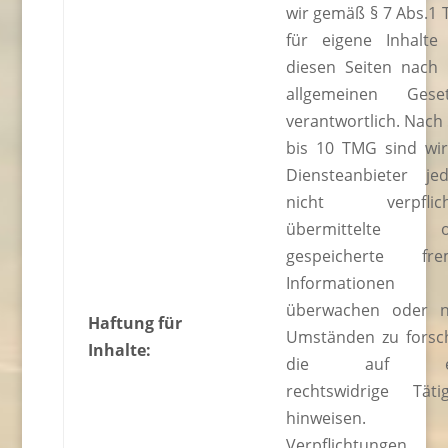
wir gemäß § 7 Abs.1
für eigene Inhalte
diesen Seiten nach
allgemeinen Gese
verantwortlich. Nach 
bis 10 TMG sind wir
Diensteanbieter je
nicht verpflicht
übermittelte o
gespeicherte fre
Informationen
überwachen oder 
Haftung für
Umständen zu forsc
Inhalte:
die auf ei
rechtswidrige Tätig
hinweisen.
Verpflichtungen 