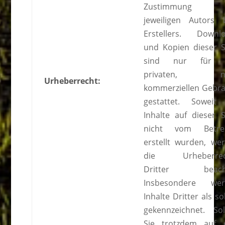
Zustimmung 
jeweiligen Autors 
Erstellers. Downl
und Kopien dieser S
sind nur für 
privaten, ni
Urheberrecht:
kommerziellen Gebr
gestattet. Soweit
Inhalte auf dieser S
nicht vom Betrei
erstellt wurden, we
die Urheberrec
Dritter beacht
Insbesondere wer
Inhalte Dritter als so
gekennzeichnet. Sol
Sie trotzdem auf 