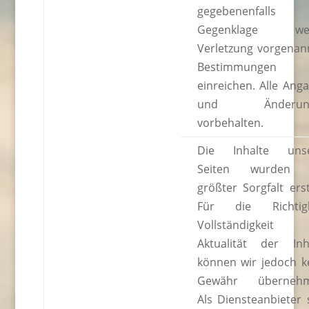
gegebenenfalls
Gegenklage we
Verletzung vorgenan
Bestimmungen
einreichen. Alle Ang
und Änderun
vorbehalten.
Die Inhalte unse
Seiten wurden 
größter Sorgfalt erste
Für die Richtigk
Vollständigkeit 
Aktualität der Inh
können wir jedoch k
Gewähr übernehm
Als Diensteanbieter 