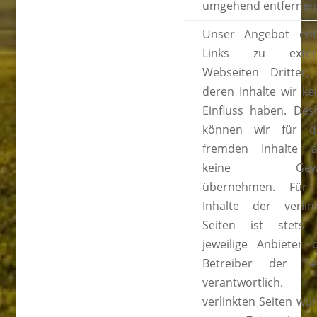
umgehend entfernen
Unser Angebot ent
Links zu exter
Webseiten Dritter,
deren Inhalte wir ke
Einfluss haben. Des
können wir für d
fremden Inhalte 
keine Gewä
übernehmen. Für 
Inhalte der verlin
Seiten ist stets
jeweilige Anbieter 
Betreiber der Se
verantwortlich. 
verlinkten Seiten wu