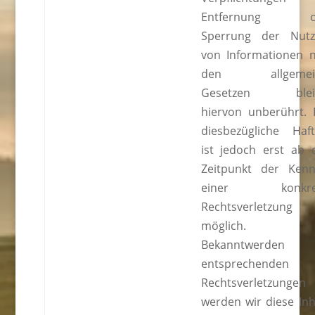
Entfernung o
Sperrung der Nut
von Informationen 
den allgemei
Gesetzen blei
hiervon unberührt. 
diesbezügliche Haf
ist jedoch erst ab
Zeitpunkt der Kenn
einer konkre
Rechtsverletzung
möglich. B
Bekanntwerden 
entsprechenden
Rechtsverletzungen
werden wir diese Inh