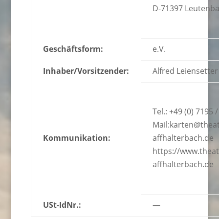
D-71397 Leutenb
Geschäftsform:
e.V.
Inhaber/Vorsitzender:
Alfred Leiensetter
Tel.: +49 (0) 7195 
Mail:karten@thea
Kommunikation:
affhalterbach.de
https://www.thea
affhalterbach.de
USt-IdNr.:
—