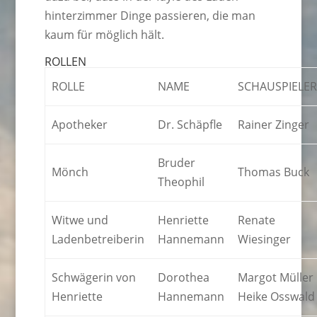
hinterzimmer Dinge passieren, die man
kaum für möglich hält.
ROLLEN
ROLLE
NAME
SCHAUSPIELE
Apotheker
Dr. Schäpfle
Rainer Zinger
Bruder
Mönch
Thomas Buck
Theophil
Witwe und
Henriette
Renate
Ladenbetreiberin
Hannemann
Wiesinger
Schwägerin von
Dorothea
Margot Müller
Henriette
Hannemann
Heike Osswald