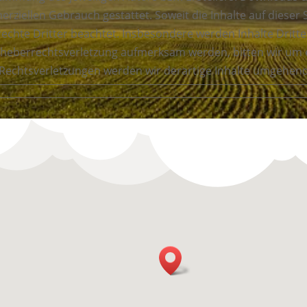
erziellen Gebrauch gestattet. Soweit die Inhalte auf dieser 
chte Dritter beachtet. Insbesondere werden Inhalte Dritter
rheberrechtsverletzung aufmerksam werden, bitten wir um 
echtsverletzungen werden wir derartige Inhalte umgehend