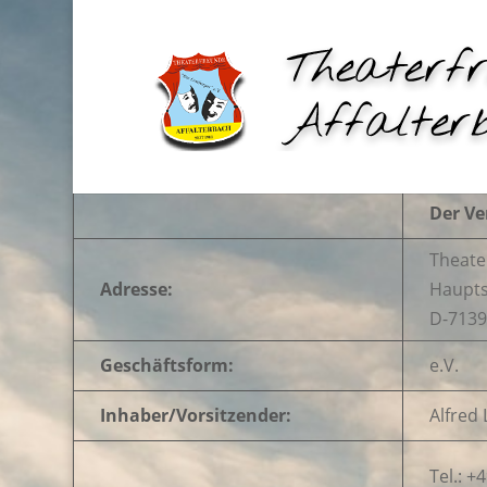
– Angaben gemäß § 5 TMG –
Allgemeine Angaben
Der Ve
Theate
Adresse:
Haupts
D-7139
Geschäftsform:
e.V.
Inhaber/Vorsitzender:
Alfred 
Tel.: +