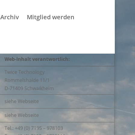
Archiv
Mitglied werden
Web-Inhalt verantwortlich:
Twice Technology
Rommelshalde 11/1
D-71409 Schwaikheim
siehe Webseite
siehe Webseite
Tel.: +49 (0) 7195 – 978103