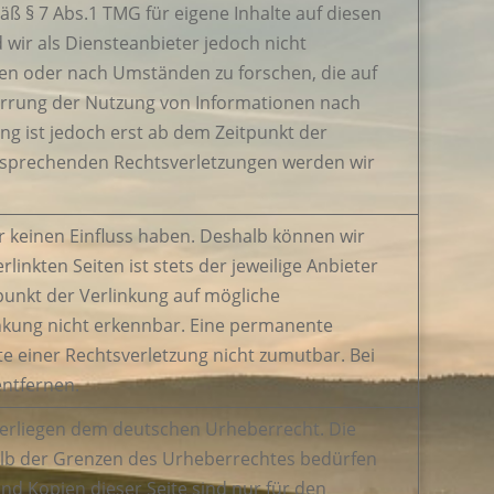
ß § 7 Abs.1 TMG für eigene Inhalte auf diesen
 wir als Diensteanbieter jedoch nicht
hen oder nach Umständen zu forschen, die auf
perrung der Nutzung von Informationen nach
ng ist jedoch erst ab dem Zeitpunkt der
ntsprechenden Rechtsverletzungen werden wir
ir keinen Einfluss haben. Deshalb können wir
inkten Seiten ist stets der jeweilige Anbieter
tpunkt der Verlinkung auf mögliche
inkung nicht erkennbar. Eine permanente
kte einer Rechtsverletzung nicht zumutbar. Bei
ntfernen.
nterliegen dem deutschen Urheberrecht. Die
halb der Grenzen des Urheberrechtes bedürfen
nd Kopien dieser Seite sind nur für den