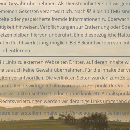
eine Gewähr übernehmen. Als Diensteanbieter sind wir gemä
emeinen Gesetzen verantwortlich. Nach §§ 8 bis 10 TMG sind
ittelte oder gespeicherte fremde Informationen zu überwac
ätigkeit hinweisen. Verpflichtungen zur Entfernung oder S
tzen bleiben hiervon unberührt. Eine diesbezügliche Haftu
reten Rechtsverletzung möglich. Bei Bekanntwerden von e
end entfernen.
t Links zu externen Webseiten Dritter, auf deren Inhalte w
halte auch keine Gewähr übernehmen. Für die Inhalte der verl
eiten verantwortlich. Die verlinkten Seiten wurden zum Zei
prüft. Rechtswidrige Inhalte waren zum Zeitpunkt der Verl
e der verlinkten Seiten ist jedoch ohne konkrete Anhaltspun
echtsverletzungen werden wir derartige Links umgehend e
betreiber erstellten Inhalte und Werke auf diesen Seiten u
earbeitung, Verbreitung und jede Art der Verwertung außer
stimmung des jeweiligen Autors bzw. Erstellers. Downloads u