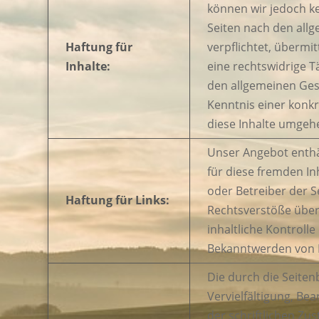
können wir jedoch k
Seiten nach den allg
Haftung für
verpflichtet, überm
Inhalte:
eine rechtswidrige T
den allgemeinen Gese
Kenntnis einer konk
diese Inhalte umgeh
Unser Angebot enthäl
für diese fremden In
oder Betreiber der S
Haftung für Links:
Rechtsverstöße über
inhaltliche Kontroll
Bekanntwerden von R
Die durch die Seiten
Vervielfältigung, B
der schriftlichen Zu