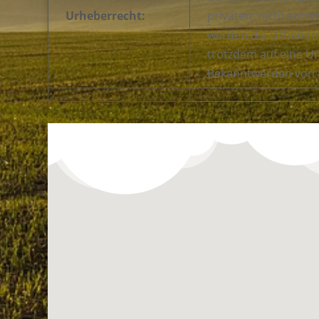
Urheberrecht:
privaten, nicht komm
werden die Urheberre
trotzdem auf eine U
Bekanntwerden von R