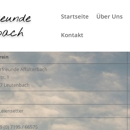
Startseite
Über Uns
Kontakt
rein
rfreunde Affalterbach
tr. 1
7 Leutenbach
Leiensetter
49 (0) 7195 / 66575